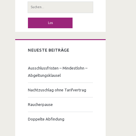
S
u
c
h
e
n
a
NEUESTE BEITRÄGE
c
h
Ausschlussfristen – Mindestlohn –
:
Abgeltungsklausel
Nachtzuschlag ohne Tarifvertrag
Raucherpause
Doppelte Abfindung