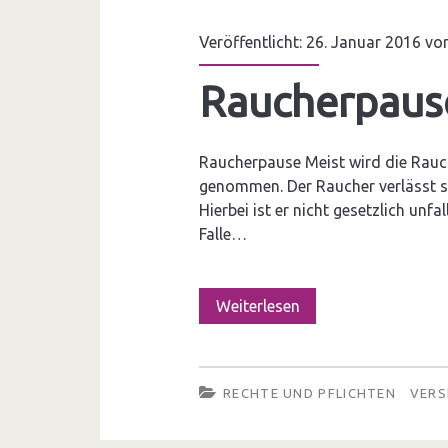
u
d
Veröffentlicht: 26. Januar 2016 v
s
e
Raucherpaus
c
s
h
t
l
Raucherpause Meist wird die Rauch
l
genommen. Der Raucher verlässt se
a
o
Hierbei ist er nicht gesetzlich unfa
g
Falle…
h
o
n
h
Weiterlesen
R
–
n
a
A
e
u
b
RECHTE UND PFLICHTEN
VERS
T
c
g
a