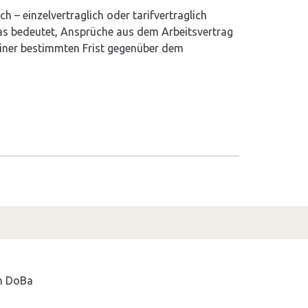
ch – einzelvertraglich oder ta­rifvertraglich
Das bedeutet, An­sprüche aus dem Arbeitsvertrag
 einer bestimmten Frist gegenüber dem
on
DoBa