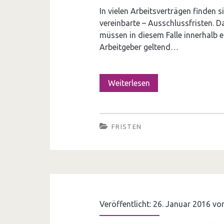
In vielen Arbeitsverträgen finden si
vereinbarte – Ausschlussfristen. 
müssen in diesem Falle inner­halb
Arbeitgeber geltend…
Weiterlesen
A
u
s
FRISTEN
s
c
h
l
Veröffentlicht: 26. Januar 2016 v
u