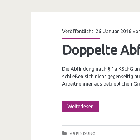
h
e
r
e
l
i
r
t
Veröffentlicht: 26. Januar 2016 v
f
p
u
v
Doppelte Ab
a
n
e
u
g
r
s
Die Abfindung nach § 1a KSchG un
s
schließen sich nicht gegenseitig a
t
e
k
Arbeitnehmer aus betrieblichen G
r
l
a
a
Weiterlesen
D
g
u
o
s
p
ABFINDUNG
e
p