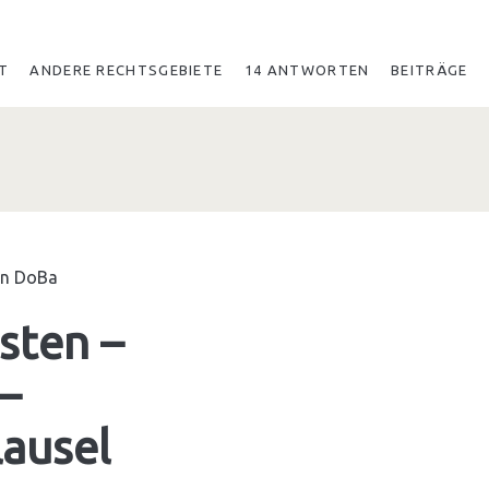
T
ANDERE RECHTSGEBIETE
14 ANTWORTEN
BEITRÄGE
on
DoBa
sten –
–
ausel