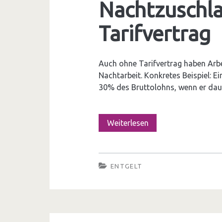
Nachtzuschl
s
s
Tarifvertrag
f
r
Auch ohne Tarifvertrag haben Arb
i
Nachtarbeit. Konkretes Beispiel: 
30% des Bruttolohns, wenn er dau
s
t
Weiterlesen
N
e
a
n
c
–
ENTGELT
h
M
t
i
z
n