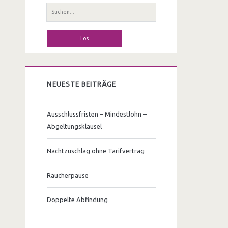
S
u
c
h
e
n
a
NEUESTE BEITRÄGE
c
h
Ausschlussfristen – Mindestlohn –
:
Abgeltungsklausel
Nachtzuschlag ohne Tarifvertrag
Raucherpause
Doppelte Abfindung